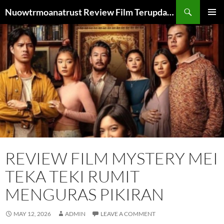
Skip
Search
Nuowtrmoanatrust Review Film Terupdate dan Terbaru
to
PRIMAR
content
MENU
REVIEW FILM MYSTERY MEI
TEKA TEKI RUMIT
MENGURAS PIKIRAN
MAY 12, 2026
ADMIN
LEAVE A COMMENT