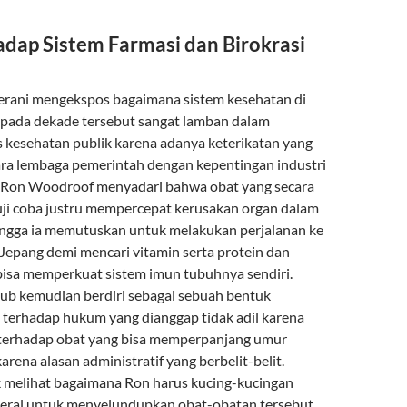
adap Sistem Farmasi dan Birokrasi
 berani mengekspos bagaimana sistem kesehatan di
 pada dekade tersebut sangat lamban dalam
s kesehatan publik karena adanya keterikatan yang
tara lembaga pemerintah dengan kepentingan industri
. Ron Woodroof menyadari bahwa obat yang secara
uji coba justru mempercepat kerusakan organ dalam
ingga ia memutuskan untuk melakukan perjalanan ke
Jepang demi mencari vitamin serta protein dan
isa memperkuat sistem imun tubuhnya sendiri.
lub kemudian berdiri sebagai sebuah bentuk
l terhadap hukum yang dianggap tidak adil karena
 terhadap obat yang bisa memperpanjang umur
rena alasan administratif yang berbelit-belit.
 melihat bagaimana Ron harus kucing-kucingan
deral untuk menyelundupkan obat-obatan tersebut