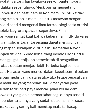
yakitnya yang liar layaknya seekor banteng yang
endalikan sepenuhnya. Meskipun ia mengetahui
upnya sudah pasti namun Ron memilih untuk tidak
ang melainkan ia memilih untuk melawan dengan
 diri sendiri mengenai ilmu farmakologi serta nutrisi
pleks bagi orang awam sepertinya. Film ini
n yang sangat kuat bahwa keberanian individu yang
ngan solidaritas antarsesama dapat mengguncang
ing mapan sekalipun di dunia ini. Kematian Rayon
enjadi titik balik emosional yang memicu Ron untuk
menggugat kebijakan pemerintah di pengadilan
es obat-obatan menjadi lebih terbuka bagi semua
uali. Harapan yang muncul dalam kegelapan ini bukan
jaiban medis yang datang tiba-tiba tetapi berasal dari
wa manusia yang menolak untuk menyerah pada
k dan terus berupaya mencari jalan keluar demi
 waktu yang lebih bermartabat bagi dirinya sendiri
n penderita lainnya yang sudah tidak memiliki suara
arakat yang sering kali menutup mata terhadap