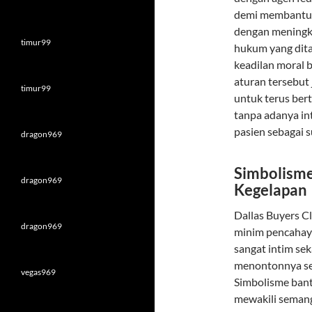
demi membantu a
dengan meningka
timur99
hukum yang dit
keadilan moral b
aturan tersebut
timur99
untuk terus ber
tanpa adanya in
pasien sebagai s
dragon969
Simbolisme
dragon969
Kegelapan
Dallas Buyers C
dragon969
minim pencahay
sangat intim se
menontonnya sec
vegas969
Simbolisme bant
mewakili seman