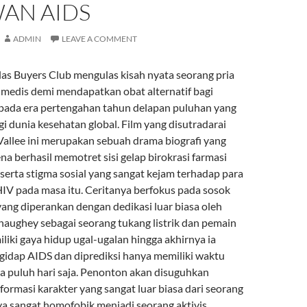
AN AIDS
ADMIN
LEAVE A COMMENT
las Buyers Club mengulas kisah nyata seorang pria
medis demi mendapatkan obat alternatif bagi
pada era pertengahan tahun delapan puluhan yang
i dunia kesehatan global. Film yang disutradarai
Vallee ini merupakan sebuah drama biografi yang
na berhasil memotret sisi gelap birokrasi farmasi
serta stigma sosial yang sangat kejam terhadap para
HIV pada masa itu. Ceritanya berfokus pada sosok
ng diperankan dengan dedikasi luar biasa oleh
ughey sebagai seorang tukang listrik dan pemain
iki gaya hidup ugal-ugalan hingga akhirnya ia
gidap AIDS dan diprediksi hanya memiliki waktu
ga puluh hari saja. Penonton akan disuguhkan
formasi karakter yang sangat luar biasa dari seorang
ya sangat homofobik menjadi seorang aktivis