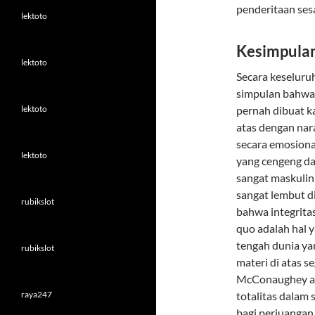
penderitaan se
lektoto
Kesimpulan
lektoto
Secara keseluru
simpulan bahwa k
lektoto
pernah dibuat k
atas dengan nar
secara emosiona
lektoto
yang cengeng da
sangat maskulin
sangat lembut di
rubikslot
bahwa integrita
quo adalah hal y
tengah dunia y
rubikslot
materi di atas 
McConaughey aka
raya247
totalitas dalam
bagi perjuangan