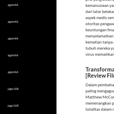
agam66
kemanusiaan yan
dari latar belak
aspek medis sem
agam66
otoritas pengaw
keuntungan fina
menyelamatkan 
agam66
kematian tanpa 
tubuh mereka ya
virus mematikan
agam66
Transforma
agam66
[Review Fil
Dalam pembahasa
jago168
paling mengagum
Matthew McCona
memenangkan pi
jago168
totalitas dalam