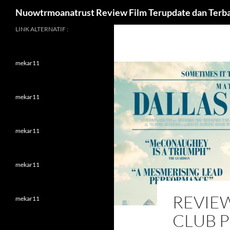
Search
Nuowtrmoanatrust Review Film Terupdate dan Terb
Skip
LINK ALTERNATIF :
to
content
mekar11
mekar11
mekar11
mekar11
REVIEW
mekar11
CLUB 