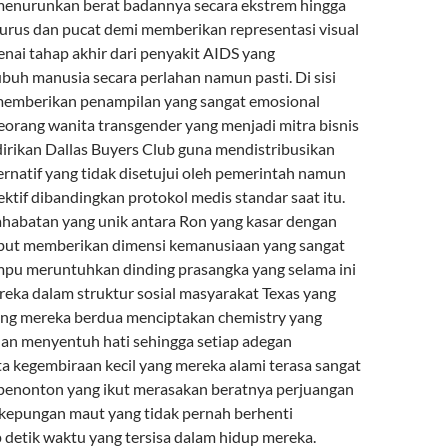
nurunkan berat badannya secara ekstrem hingga
 kurus dan pucat demi memberikan representasi visual
enai tahap akhir dari penyakit AIDS yang
buh manusia secara perlahan namun pasti. Di sisi
 memberikan penampilan yang sangat emosional
eorang wanita transgender yang menjadi mitra bisnis
rikan Dallas Buyers Club guna mendistribusikan
ernatif yang tidak disetujui oleh pemerintah namun
fektif dibandingkan protokol medis standar saat itu.
habatan yang unik antara Ron yang kasar dengan
but memberikan dimensi kemanusiaan yang sangat
pu meruntuhkan dinding prasangka yang selama ini
ka dalam struktur sosial masyarakat Texas yang
ting mereka berdua menciptakan chemistry yang
dan menyentuh hati sehingga setiap adegan
ta kegembiraan kecil yang mereka alami terasa sangat
 penonton yang ikut merasakan beratnya perjuangan
 kepungan maut yang tidak pernah berhenti
p detik waktu yang tersisa dalam hidup mereka.