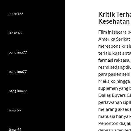
Kritik Terh
japan168
Kesehatan
Film ini secara
japan168
Amerika Serikat
merespons krisi
panglima77
terlalu kuat an
farmasi raksasa
resmi sedang di
panglima77
para pasien seh
Meksiko hingga 
suplemen yang b
panglima77
Dallas Buyers C
perlawanan sipi
melarang akses
timur99
manusia hanya ka
Penonton diajak
timur99
dengan agen fe