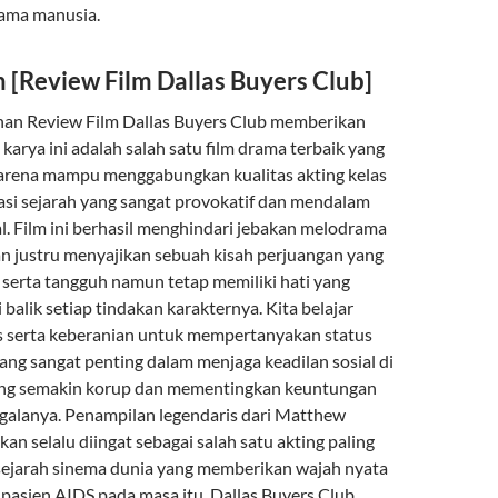
sama manusia.
 [Review Film Dallas Buyers Club]
han Review Film Dallas Buyers Club memberikan
arya ini adalah salah satu film drama terbaik yang
arena mampu menggabungkan kualitas akting kelas
asi sejarah yang sangat provokatif dan mendalam
l. Film ini berhasil menghindari jebakan melodrama
n justru menyajikan sebuah kisah perjuangan yang
 serta tangguh namun tetap memiliki hati yang
 balik setiap tindakan karakternya. Kita belajar
s serta keberanian untuk mempertanyakan status
ang sangat penting dalam menjaga keadilan sosial di
ang semakin korup dan mementingkan keuntungan
segalanya. Penampilan legendaris dari Matthew
n selalu diingat sebagai salah satu akting paling
 sejarah sinema dunia yang memberikan wajah nyata
 pasien AIDS pada masa itu. Dallas Buyers Club