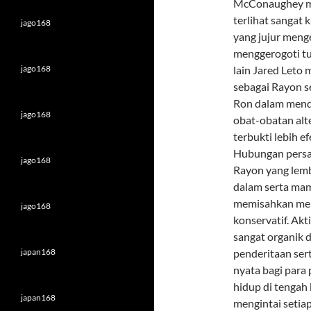
McConaughey me
terlihat sangat
jago168
yang jujur meng
menggerogoti tu
jago168
lain Jared Leto
sebagai Rayon s
Ron dalam mendi
jago168
obat-obatan alt
terbukti lebih e
Hubungan persa
jago168
Rayon yang lem
dalam serta mam
memisahkan mere
jago168
konservatif. Ak
sangat organik 
japan168
penderitaan ser
nyata bagi para
hidup di tengah
japan168
mengintai setia