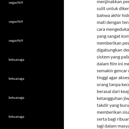
menjinakkan pen
vegas969
sulit untuk dik
bahwa akhir hid
vegas969
mati dengan ten
cara mengedukasi
yang sangat kom
vegas969
memberikan pesa
digabungkan de
sistem yang pal
ketuanaga
dalam film ini m
semakin gencar 
tinggi agar aks
ketuanaga
orang tanpa kec
berasal dari kea
ketuanaga
ketangguhan ji
takdir yang buru
memberikan sisa
ketuanaga
serta bagi ribua
lagi dalam masy