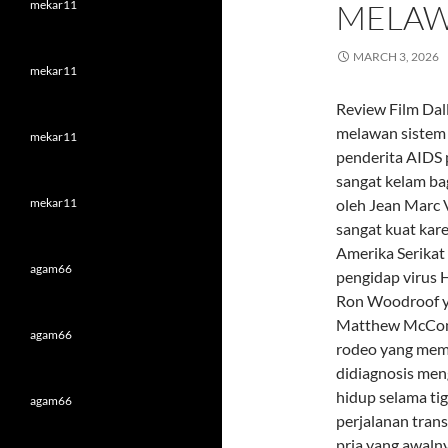
mekar11
MELAW
MARCH 3, 2026
mekar11
Review Film Dal
melawan sistem 
mekar11
penderita AIDS 
sangat kelam bag
mekar11
oleh Jean Marc 
sangat kuat kare
Amerika Serikat 
agam66
pengidap virus 
Ron Woodroof ya
Matthew McCona
agam66
rodeo yang memil
didiagnosis men
hidup selama ti
agam66
perjalanan trans
pria yang awaln