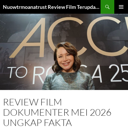
Skip
Search
Nuowtrmoanatrust Review Film Terupdate dan Terbaru
to
PRIMAR
content
MENU
REVIEW FILM
DOKUMENTER MEI 2026
UNGKAP FAKTA