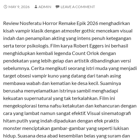
MAY 9, 2026
ADMIN
LEAVE A COMMENT
Review Nosferatu Horror Remake Epik 2026 menghadirkan
kisah vampir klasik dengan atmosfer gothic mencekam visual
indah dan penampilan akting yang intens penuh ketegangan
serta teror psikologis. Film karya Robert Eggers ini berhasil
menghidupkan kembali legenda Count Orlok dengan
pendekatan yang lebih gelap dan artistik dibandingkan versi
sebelumnya. Cerita mengikuti seorang istri muda yang menjadi
target obsesi vampir kuno yang datang dari tanah asing
membawa wabah dan kematian ke desa kecil. Suaminya
berusaha menyelamatkan istrinya sambil menghadapi
kekuatan supernatural yang tak terkalahkan. Film ini
mengeksplorasi tema nafsu ketakutan dan kehancuran dengan
cara yang lambat namun sangat efektif. Visual sinematografi
hitam putih yang indah dipadukan dengan efek praktis
monster menciptakan gambar-gambar yang seperti lukisan
hidup. Suasana desa abad kesembilan belas yang suram dan