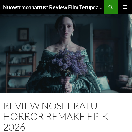
Skip
Search
Nuowtrmoanatrust Review Film Terupdate dan Terbaru
to
PRIMAR
content
MENU
REVIEW NOSFERATU
HORROR REMAKE EPIK
2026